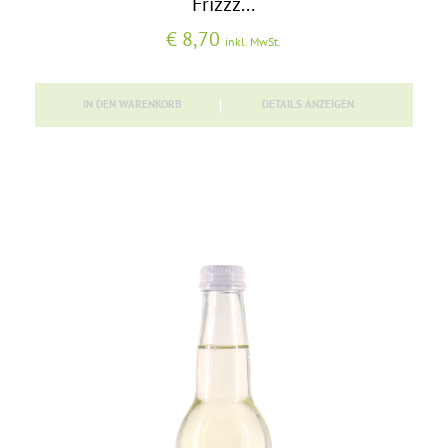
Frizzz...
€
8,70
inkl. MwSt.
IN DEN WARENKORB
DETAILS ANZEIGEN